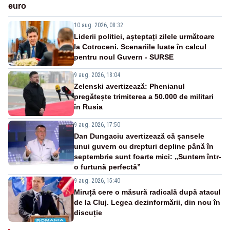
euro
10 aug. 2026, 08:32
Liderii politici, așteptați zilele următoare
la Cotroceni. Scenariile luate în calcul
pentru noul Guvern - SURSE
9 aug. 2026, 18:04
Zelenski avertizează: Phenianul
pregătește trimiterea a 50.000 de militari
în Rusia
9 aug. 2026, 17:50
Dan Dungaciu avertizează că șansele
unui guvern cu drepturi depline până în
septembrie sunt foarte mici: „Suntem într-
o furtună perfectă”
9 aug. 2026, 15:40
Miruță cere o măsură radicală după atacul
de la Cluj. Legea dezinformării, din nou în
discuție