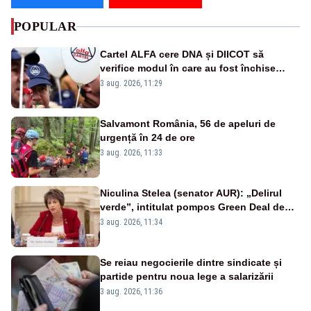
POPULAR
Cartel ALFA cere DNA și DIICOT să
verifice modul în care au fost închise
centralele pe cărbune
3 aug. 2026, 11:29
Salvamont România, 56 de apeluri de
urgență în 24 de ore
3 aug. 2026, 11:33
Niculina Stelea (senator AUR): „Delirul
verde”, intitulat pompos Green Deal de
către Bruxelles, este în mare măsură
3 aug. 2026, 11:34
vinovat de prezumtiva apocalipsă
energetică”
Se reiau negocierile dintre sindicate și
partide pentru noua lege a salarizării
3 aug. 2026, 11:36