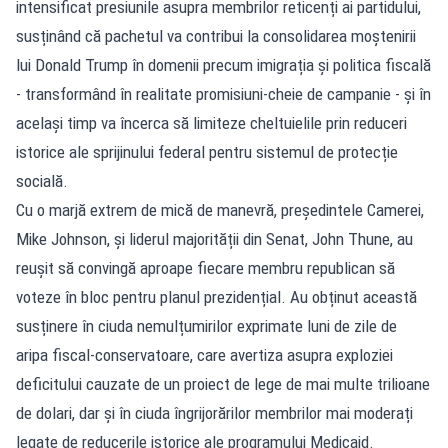
intensificat presiunile asupra membrilor reticenți ai partidului,
susținând că pachetul va contribui la consolidarea moștenirii
lui Donald Trump în domenii precum imigrația și politica fiscală
- transformând în realitate promisiuni-cheie de campanie - și în
același timp va încerca să limiteze cheltuielile prin reduceri
istorice ale sprijinului federal pentru sistemul de protecție
socială.
Cu o marjă extrem de mică de manevră, președintele Camerei,
Mike Johnson, și liderul majorității din Senat, John Thune, au
reușit să convingă aproape fiecare membru republican să
voteze în bloc pentru planul prezidențial. Au obținut această
susținere în ciuda nemulțumirilor exprimate luni de zile de
aripa fiscal-conservatoare, care avertiza asupra exploziei
deficitului cauzate de un proiect de lege de mai multe trilioane
de dolari, dar și în ciuda îngrijorărilor membrilor mai moderați
legate de reducerile istorice ale programului Medicaid.