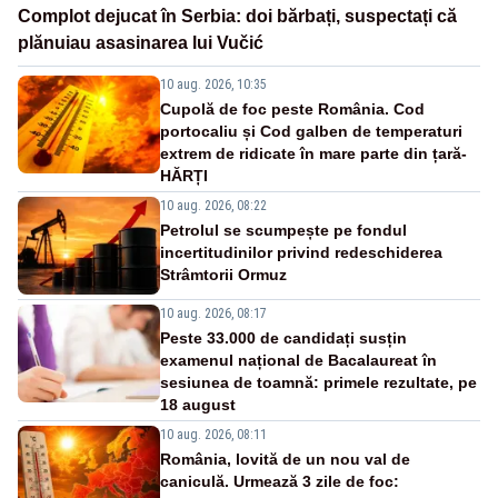
Complot dejucat în Serbia: doi bărbați, suspectați că
plănuiau asasinarea lui Vučić
10 aug. 2026, 10:35
Cupolă de foc peste România. Cod
portocaliu și Cod galben de temperaturi
extrem de ridicate în mare parte din țară-
HĂRȚI
10 aug. 2026, 08:22
Petrolul se scumpește pe fondul
incertitudinilor privind redeschiderea
Strâmtorii Ormuz
10 aug. 2026, 08:17
Peste 33.000 de candidați susțin
examenul național de Bacalaureat în
sesiunea de toamnă: primele rezultate, pe
18 august
10 aug. 2026, 08:11
România, lovită de un nou val de
caniculă. Urmează 3 zile de foc: