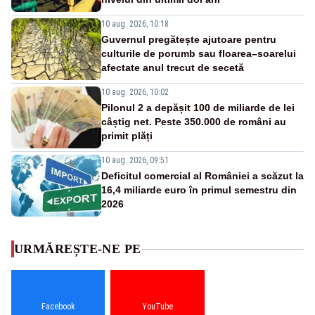
10 aug. 2026, 10:18
Guvernul pregătește ajutoare pentru
culturile de porumb sau floarea–soarelui
afectate anul trecut de secetă
10 aug. 2026, 10:02
Pilonul 2 a depășit 100 de miliarde de lei
câștig net. Peste 350.000 de români au
primit plăți
10 aug. 2026, 09:51
Deficitul comercial al României a scăzut la
16,4 miliarde euro în primul semestru din
2026
URMĂREȘTE-NE PE
Facebook
YouTube