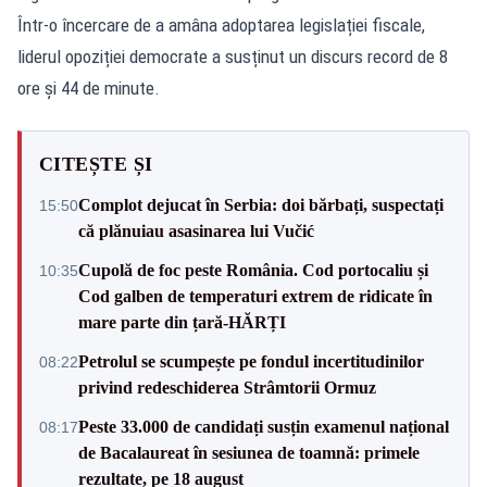
Într-o încercare de a amâna adoptarea legislației fiscale,
liderul opoziției democrate a susținut un discurs record de 8
ore și 44 de minute.
CITEȘTE ȘI
Complot dejucat în Serbia: doi bărbați, suspectați
15:50
că plănuiau asasinarea lui Vučić
Cupolă de foc peste România. Cod portocaliu și
10:35
Cod galben de temperaturi extrem de ridicate în
mare parte din țară-HĂRȚI
Petrolul se scumpește pe fondul incertitudinilor
08:22
privind redeschiderea Strâmtorii Ormuz
Peste 33.000 de candidați susțin examenul național
08:17
de Bacalaureat în sesiunea de toamnă: primele
rezultate, pe 18 august