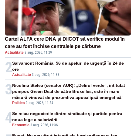
Cartel ALFA cere DNA și DIICOT să verifice modul în
care au fost închise centralele pe cărbune
Actualitate
·
3 aug. 2026, 11:29
2
Salvamont România, 56 de apeluri de urgență în 24 de
ore
Actualitate
-
3 aug. 2026, 11:33
3
Niculina Stelea (senator AUR): „Delirul verde”, intitulat
pompos Green Deal de către Bruxelles, este în mare
măsură vinovat de prezumtiva apocalipsă energetică”
Politica
-
3 aug. 2026, 11:34
4
Se reiau negocierile dintre sindicate și partide pentru
noua lege a salarizării
Economie
-
3 aug. 2026, 11:36
Bușoi: Nu am văzut intenții ale furnizorilor care fac