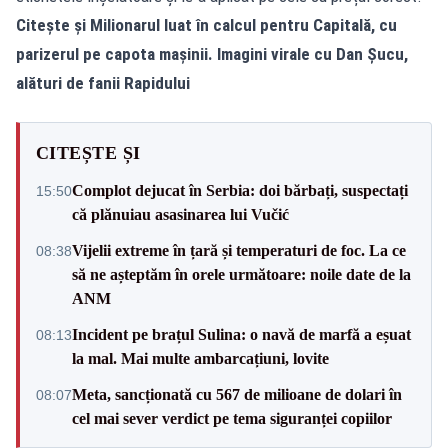
Citește și
Milionarul luat în calcul pentru Capitală, cu
parizerul pe capota mașinii. Imagini virale cu Dan Șucu,
alături de fanii Rapidului
CITEȘTE ȘI
Complot dejucat în Serbia: doi bărbați, suspectați
15:50
că plănuiau asasinarea lui Vučić
Vijelii extreme în țară și temperaturi de foc. La ce
08:38
să ne așteptăm în orele următoare: noile date de la
ANM
Incident pe brațul Sulina: o navă de marfă a eșuat
08:13
la mal. Mai multe ambarcațiuni, lovite
Meta, sancționată cu 567 de milioane de dolari în
08:07
cel mai sever verdict pe tema siguranței copiilor