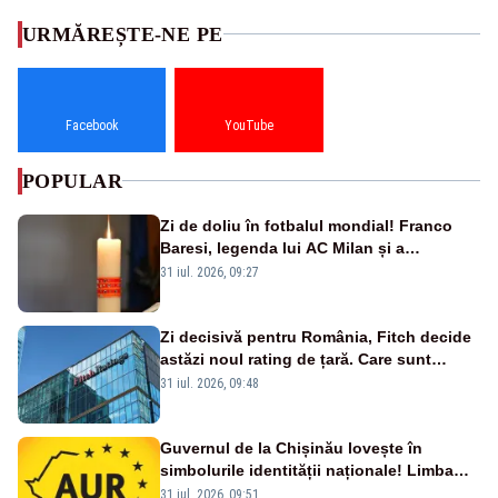
URMĂREȘTE-NE PE
Facebook
YouTube
POPULAR
Zi de doliu în fotbalul mondial! Franco
Baresi, legenda lui AC Milan și a
naționalei Italiei, a murit
31 iul. 2026, 09:27
Zi decisivă pentru România, Fitch decide
astăzi noul rating de țară. Care sunt
efectele retrogradării la categoria „junk”
31 iul. 2026, 09:48
Guvernul de la Chișinău lovește în
simbolurile identității naționale! Limba
română nu se economisește! Limba
31 iul. 2026, 09:51