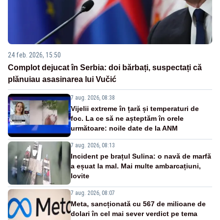
24 feb. 2026, 15:50
Complot dejucat în Serbia: doi bărbați, suspectați că
plănuiau asasinarea lui Vučić
7 aug. 2026, 08:38
Vijelii extreme în țară și temperaturi de
foc. La ce să ne așteptăm în orele
următoare: noile date de la ANM
7 aug. 2026, 08:13
Incident pe brațul Sulina: o navă de marfă
a eșuat la mal. Mai multe ambarcațiuni,
lovite
7 aug. 2026, 08:07
Meta, sancționată cu 567 de milioane de
dolari în cel mai sever verdict pe tema