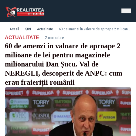
Acasă
Știri
Actualitate
60 de amenzi în valoare de aproape 2 milioane de lei pentru magazinele milionarului Dan Șucu. Val de NEREGLI, descoperit de ANPC: cum erau fraieriții românii
·
ACTUALITATE
2 min citire
60 de amenzi în valoare de aproape 2
milioane de lei pentru magazinele
milionarului Dan Șucu. Val de
NEREGLI, descoperit de ANPC: cum
erau fraieriții românii