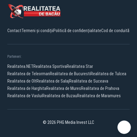
Contact
Termeni și condiții
Politică de confidențialitate
Cod de conduită
Parteneri:
Realitatea.NET
Realitatea Sportiva
Realitatea Star
Realitatea de Teleorman
Realitatea de Bucuresti
Realitatea de Tulcea
Realitatea de Olt
Realitatea de Salaj
Realitatea de Suceava
Realitatea de Harghita
Realitatea de Mures
Realitatea de Prahova
Realitatea de Vaslui
Realitatea de Buzau
Realitatea de Maramures
© 2026 PHG Media Invest LLC
Facebook
YouTube