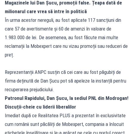
Magazinele lui Dan Șucu, promoții false. Țeapa dată de
milionarul care vrea să intre în politică
În urma acestor nereguli, au fost aplicate 117 sancțiuni din
care 57 de avertismente și 60 de amenzi în valoare de
1.983.000 de lei. De asemenea, au fost făcute mai multe
reclamații la Mobexpert care nu vizau promoții sau reduceri de
preț.
Reprezentanții ANPC susțin că cei care au fost păgubiți de
firma deținută de Dan Șucu pot să apeleze la instanță pentru
recuperarea prejudiciului.
Patronul Rapidului, Dan Șucu, la sediul PNL din Modrogan!
Discuții-cheie cu liderii liberalilor
Imediat după ce Realitatea PLUS a prezentat în exclusivitate
cum românii sunt păcăliți de Mobexpert, compania a înlocuit
etichetele înșelătoare și le-a aplicat pe cele cu prețul corect.