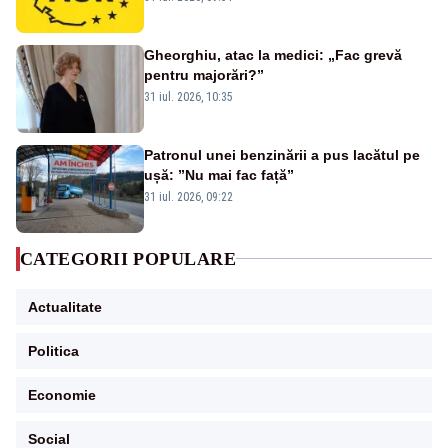
română se sărbătorește!
Gheorghiu, atac la medici: „Fac grevă
pentru majorări?”
31 iul. 2026, 10:35
Patronul unei benzinării a pus lacătul pe
ușă: ”Nu mai fac față”
31 iul. 2026, 09:22
CATEGORII POPULARE
Actualitate
Politica
Economie
Social