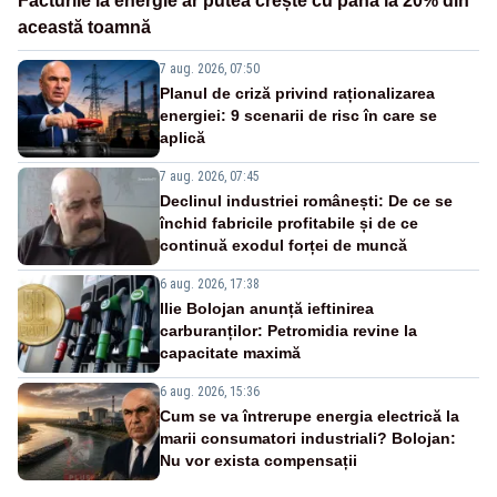
Facturile la energie ar putea crește cu până la 20% din
această toamnă
7 aug. 2026, 07:50
Planul de criză privind raționalizarea
energiei: 9 scenarii de risc în care se
aplică
7 aug. 2026, 07:45
Declinul industriei românești: De ce se
închid fabricile profitabile și de ce
continuă exodul forței de muncă
6 aug. 2026, 17:38
Ilie Bolojan anunță ieftinirea
carburanților: Petromidia revine la
capacitate maximă
6 aug. 2026, 15:36
Cum se va întrerupe energia electrică la
marii consumatori industriali? Bolojan:
Nu vor exista compensații