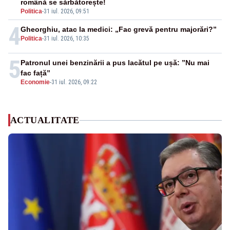
română se sărbătorește!
Politica
-
31 iul. 2026, 09:51
4
Gheorghiu, atac la medici: „Fac grevă pentru majorări?”
Politica
-
31 iul. 2026, 10:35
5
Patronul unei benzinării a pus lacătul pe ușă: ”Nu mai
fac față”
Economie
-
31 iul. 2026, 09:22
ACTUALITATE