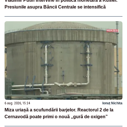
Vladimir Putin intervine în politica monetară a Rusiei.
Presiunile asupra Băncii Centrale se intensifică
6 aug. 2026, 15:24
Ionuț Nichita
Miza uriașă a scufundării barjelor. Reactorul 2 de la
Cernavodă poate primi o nouă „gură de oxigen”