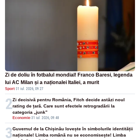
Zi de doliu în fotbalul mondial! Franco Baresi, legenda
lui AC Milan și a naționalei Italiei, a murit
Sport
·
31 iul. 2026, 09:27
2
Zi decisivă pentru România, Fitch decide astăzi noul
rating de țară. Care sunt efectele retrogradării la
categoria „junk”
Economie
-
31 iul. 2026, 09:48
3
Guvernul de la Chișinău lovește în simbolurile identității
naționale! Limba română nu se economisește! Limba