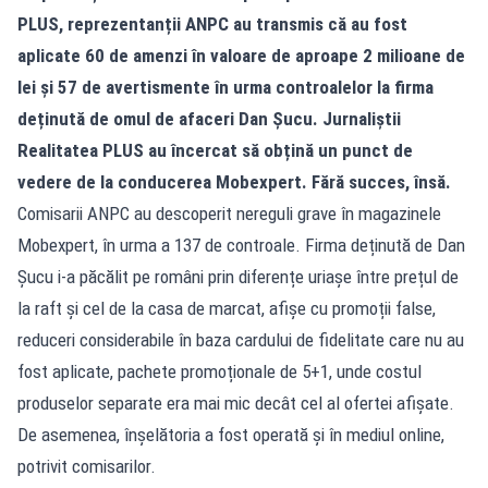
PLUS, reprezentanții ANPC au transmis că au fost
aplicate 60 de amenzi în valoare de aproape 2 milioane de
lei și 57 de avertismente în urma controalelor la firma
deținută de omul de afaceri
Dan Șucu
. Jurnaliștii
Realitatea
PLUS au încercat să obțină un punct de
vedere de la conducerea Mobexpert. Fără succes, însă.
Comisarii ANPC au descoperit nereguli grave în magazinele
Mobexpert, în urma a 137 de controale. Firma deținută de Dan
Șucu i-a păcălit pe români prin diferențe uriașe între prețul de
la raft și cel de la casa de marcat, afișe cu promoții false,
reduceri considerabile în baza cardului de fidelitate care nu au
fost aplicate, pachete promoționale de 5+1, unde costul
produselor separate era mai mic decât cel al ofertei afișate.
De asemenea, înșelătoria a fost operată și în mediul online,
potrivit comisarilor.