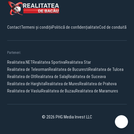
Contact
Termeni și condiții
Politică de confidențialitate
Cod de conduită
Parteneri:
Realitatea.NET
Realitatea Sportiva
Realitatea Star
Realitatea de Teleorman
Realitatea de Bucuresti
Realitatea de Tulcea
Realitatea de Olt
Realitatea de Salaj
Realitatea de Suceava
Realitatea de Harghita
Realitatea de Mures
Realitatea de Prahova
Realitatea de Vaslui
Realitatea de Buzau
Realitatea de Maramures
© 2026 PHG Media Invest LLC
Facebook
YouTube