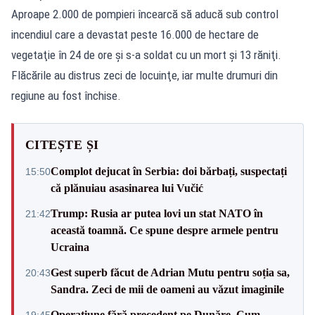
Aproape 2.000 de pompieri încearcă să aducă sub control
incendiul care a devastat peste 16.000 de hectare de
vegetaţie în 24 de ore şi s-a soldat cu un mort şi 13 răniţi.
Flăcările au distrus zeci de locuinţe, iar multe drumuri din
regiune au fost închise.
CITEȘTE ȘI
Complot dejucat în Serbia: doi bărbați, suspectați
15:50
că plănuiau asasinarea lui Vučić
Trump: Rusia ar putea lovi un stat NATO în
21:42
această toamnă. Ce spune despre armele pentru
Ucraina
Gest superb făcut de Adrian Mutu pentru soția sa,
20:43
Sandra. Zeci de mii de oameni au văzut imaginile
Operațiune fără precedent pe Dunăre. Cum
19:45