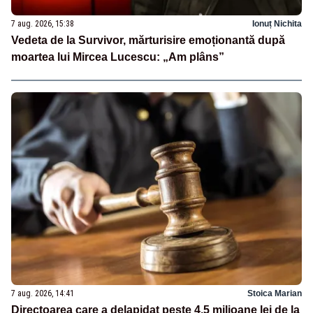
7 aug. 2026, 15:38
Ionuț Nichita
Vedeta de la Survivor, mărturisire emoționantă după
moartea lui Mircea Lucescu: „Am plâns”
7 aug. 2026, 14:41
Stoica Marian
Directoarea care a delapidat peste 4,5 milioane lei de la