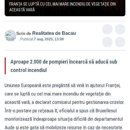
FRANŢA SE LUPTĂ CU CEL MAI MARE INCENDIU DE VEGETAŢIE DIN
ACEASTĂ VARĂ
Realitatea de Bacau
Scris de
Publicat:
7 aug. 2025, 13:08
Aproape 2.000 de pompieri încearcă să aducă sub
control incendiul
Uniunea Europeană este pregătită să vină în ajutorul Franţei,
care se luptă cu cel mai mare incendiu de vegetaţie din
această vară, a declarat comisarul pentru gestionarea crizelor.
Într-o postare pe reţeaua X, oficialul a spus că Bruxellesul
monitorizează îndeaproape situaţia dificilă din departamentul
Aude şi este gata să mobilizeze resurse în caz de necesitate.