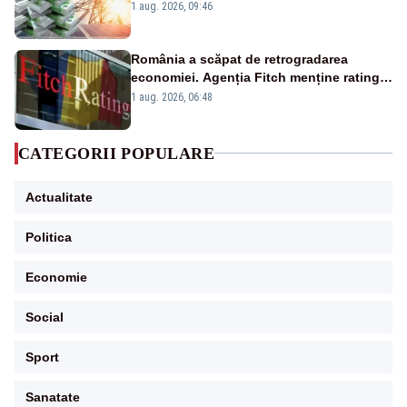
Analiză Realitatea Plus
1 aug. 2026, 09:46
România a scăpat de retrogradarea
economiei. Agenția Fitch menține ratingul
„BBB-” cu perspectivă negativă
1 aug. 2026, 06:48
CATEGORII POPULARE
Actualitate
Politica
Economie
Social
Sport
Sanatate