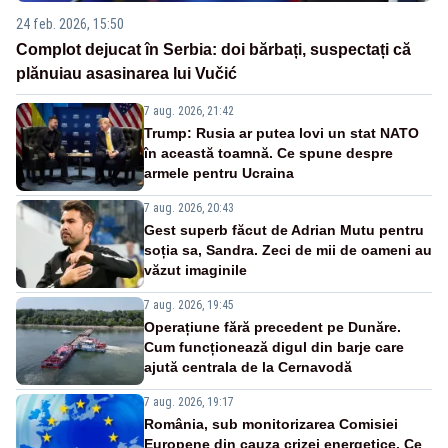
24 feb. 2026, 15:50
Complot dejucat în Serbia: doi bărbați, suspectați că
plănuiau asasinarea lui Vučić
7 aug. 2026, 21:42
Trump: Rusia ar putea lovi un stat NATO
în această toamnă. Ce spune despre
armele pentru Ucraina
7 aug. 2026, 20:43
Gest superb făcut de Adrian Mutu pentru
soția sa, Sandra. Zeci de mii de oameni au
văzut imaginile
7 aug. 2026, 19:45
Operațiune fără precedent pe Dunăre.
Cum funcționează digul din barje care
ajută centrala de la Cernavodă
7 aug. 2026, 19:17
România, sub monitorizarea Comisiei
Europene din cauza crizei energetice. Ce