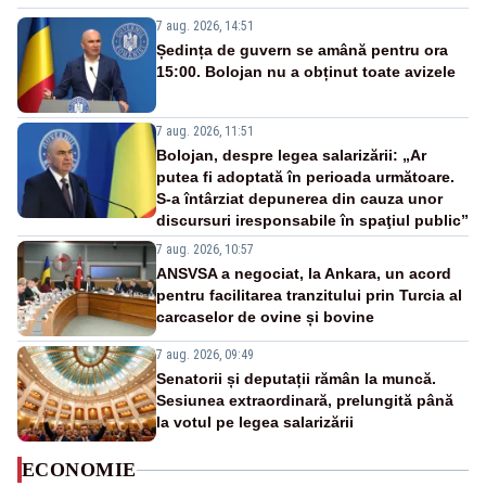
7 aug. 2026, 14:51
Ședința de guvern se amână pentru ora
15:00. Bolojan nu a obținut toate avizele
7 aug. 2026, 11:51
Bolojan, despre legea salarizării: „Ar
putea fi adoptată în perioada următoare.
S-a întârziat depunerea din cauza unor
discursuri iresponsabile în spaţiul public”
7 aug. 2026, 10:57
ANSVSA a negociat, la Ankara, un acord
pentru facilitarea tranzitului prin Turcia al
carcaselor de ovine și bovine
7 aug. 2026, 09:49
Senatorii și deputații rămân la muncă.
Sesiunea extraordinară, prelungită până
la votul pe legea salarizării
ECONOMIE