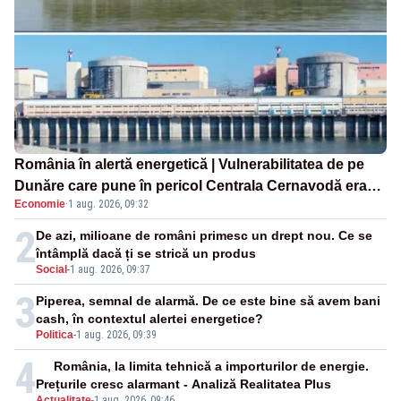
România în alertă energetică | Vulnerabilitatea de pe
Dunăre care pune în pericol Centrala Cernavodă era
Economie
·
1 aug. 2026, 09:32
cunoscută de pe vremea lui Ceaușescu
2
De azi, milioane de români primesc un drept nou. Ce se
întâmplă dacă ți se strică un produs
Social
-
1 aug. 2026, 09:37
3
Piperea, semnal de alarmă. De ce este bine să avem bani
cash, în contextul alertei energetice?
Politica
-
1 aug. 2026, 09:39
4
România, la limita tehnică a importurilor de energie.
Prețurile cresc alarmant - Analiză Realitatea Plus
Actualitate
-
1 aug. 2026, 09:46