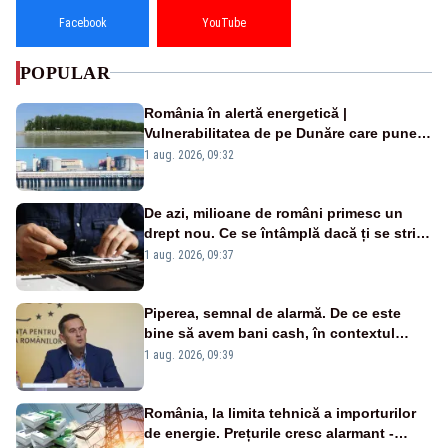
Facebook
YouTube
POPULAR
România în alertă energetică |
Vulnerabilitatea de pe Dunăre care pune
în pericol Centrala Cernavodă era
1 aug. 2026, 09:32
cunoscută de pe vremea lui Ceaușescu
De azi, milioane de români primesc un
drept nou. Ce se întâmplă dacă ți se strică
un produs
1 aug. 2026, 09:37
Piperea, semnal de alarmă. De ce este
bine să avem bani cash, în contextul
alertei energetice?
1 aug. 2026, 09:39
România, la limita tehnică a importurilor
de energie. Prețurile cresc alarmant -