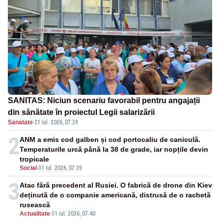
SANITAS: Niciun scenariu favorabil pentru angajații
din sănătate în proiectul Legii salarizării
Sanatate
·
31 iul. 2026, 07:29
2
ANM a emis cod galben și cod portocaliu de caniculă.
Temperaturile urcă până la 38 de grade, iar nopțile devin
tropicale
Social
-
31 iul. 2026, 07:39
3
Atac fără precedent al Rusiei. O fabrică de drone din Kiev
deținută de o companie americană, distrusă de o rachetă
rusească
Actualitate
-
31 iul. 2026, 07:40