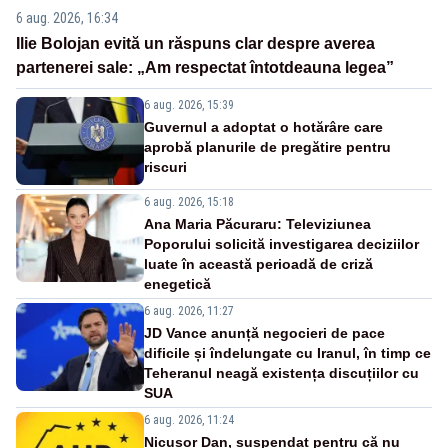
6 aug. 2026, 16:34
Ilie Bolojan evită un răspuns clar despre averea
partenerei sale: „Am respectat întotdeauna legea”
6 aug. 2026, 15:39
Guvernul a adoptat o hotărâre care
aprobă planurile de pregătire pentru
riscuri
6 aug. 2026, 15:18
Ana Maria Păcuraru: Televiziunea
Poporului solicită investigarea deciziilor
luate în această perioadă de criză
enegetică
6 aug. 2026, 11:27
JD Vance anunță negocieri de pace
dificile și îndelungate cu Iranul, în timp ce
Teheranul neagă existența discuțiilor cu
SUA
6 aug. 2026, 11:24
Nicușor Dan, suspendat pentru că nu