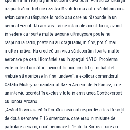
spune să fim reținuți în a declara ceva ostil. Pentru că situația
respectivă nu trebuie rezolvată sub forma asta, să dobori orice
avion care nu răspunde la radio sau care nu răspunde la un
semnal vizual. Nu am vrea să se întâmple acest lucru, având
în vedere ca foarte multe avioane ultraușoare poate nu
răspund la radio, poate nu au stații radio, in fine, pot fi mai
multe motive. Nu cred că am vrea să doborâm foarte multe
aeronave pe cerul României sau în spațiul NATO. Problema
este în felul următor : avionul trebuie însoțit și probabil el
trebuie să aterizeze în final undeva”, a explicat comandorul
Cătălin Micloș, comandantul Bazei Aeriene de la Borcea, într-
un interviu acordat în exclusivitate în emisiunea Controversat
cu Ionela Arcanu.
„Având în vedere că în România avionul respectiv a fost însoțit
de două aeronave F 16 americane, care erau în misiune de
patrulare aeriană, două aeronave F 16 de la Borcea, care au