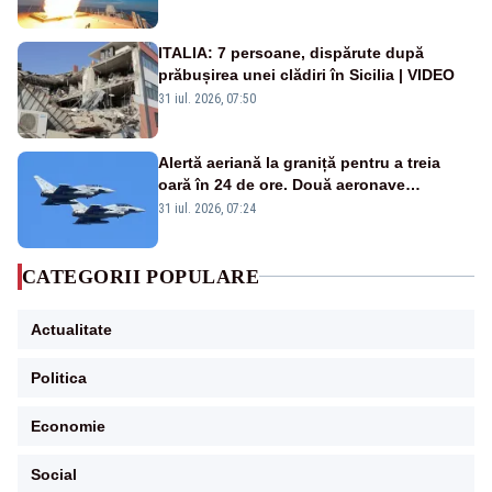
rusească
ITALIA: 7 persoane, dispărute după
prăbușirea unei clădiri în Sicilia | VIDEO
31 iul. 2026, 07:50
Alertă aeriană la graniță pentru a treia
oară în 24 de ore. Două aeronave
Eurofighter britanice au fost ridicate de la
31 iul. 2026, 07:24
sol
CATEGORII POPULARE
Actualitate
Politica
Economie
Social