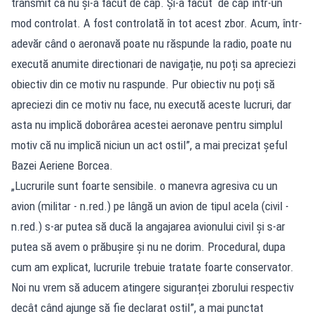
transmit că nu și-a făcut de cap. Și-a făcut de cap într-un
mod controlat. A fost controlată în tot acest zbor. Acum, într-
adevăr când o aeronavă poate nu răspunde la radio, poate nu
execută anumite directionari de navigație, nu poți sa apreciezi
obiectiv din ce motiv nu raspunde. Pur obiectiv nu poți să
apreciezi din ce motiv nu face, nu execută aceste lucruri, dar
asta nu implică doborârea acestei aeronave pentru simplul
motiv că nu implică niciun un act ostil”, a mai precizat șeful
Bazei Aeriene Borcea.
„Lucrurile sunt foarte sensibile. o manevra agresiva cu un
avion (militar - n.red.) pe lângă un avion de tipul acela (civil -
n.red.) s-ar putea să ducă la angajarea avionului civil și s-ar
putea să avem o prăbușire și nu ne dorim. Procedural, dupa
cum am explicat, lucrurile trebuie tratate foarte conservator.
Noi nu vrem să aducem atingere siguranței zborului respectiv
decât când ajunge să fie declarat ostil”, a mai punctat