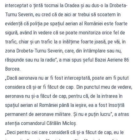
interceptat o țintă tocmai la Oradea și au dus-o la Drobeta-
Turnu Severin, eu cred că de aici ar trebui să scoatem în
evidență că poliția pe spațiul aerian al României este foarte
sigură, având în vedere că se poate monitoriza orice fel de
trafic, chiar și un trafic la o înălțime foarte joasă, pe văi, în
zona Drobeta-Turnu Severin, care, din întâmplare sau nu,
răspunde sau nu la radio”, a mai spus șeful Bazei Aeriene 86
Borcea.
„Dacă aeronava nu ar fi fost interceptată, poate am fi putut
considera că și-ar fi făcut de cap. Din punctul meu de vedere,
aeronava nu și-a făcut de cap, pentru că, de la intrarea în
spațiul aerian al României până la ieșire, ea a fost însoțită
permanent de aeronave militare. Și nu e puțin lucru”, a atras
atenția comandorul Cătălin Micloș.
„Deci pentru cei care consideră că și-a făcut de cap, eu le