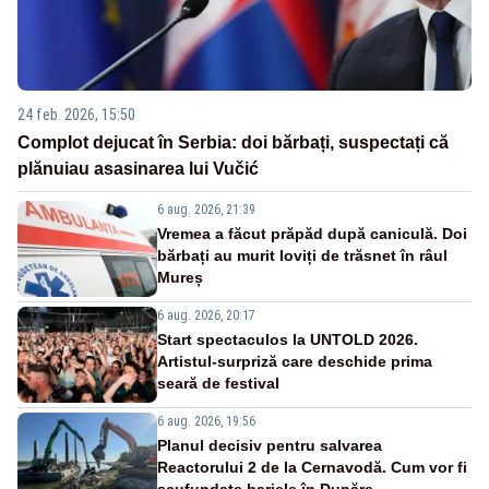
24 feb. 2026, 15:50
Complot dejucat în Serbia: doi bărbați, suspectați că
plănuiau asasinarea lui Vučić
6 aug. 2026, 21:39
Vremea a făcut prăpăd după caniculă. Doi
bărbați au murit loviți de trăsnet în râul
Mureș
6 aug. 2026, 20:17
Start spectaculos la UNTOLD 2026.
Artistul-surpriză care deschide prima
seară de festival
6 aug. 2026, 19:56
Planul decisiv pentru salvarea
Reactorului 2 de la Cernavodă. Cum vor fi
scufundate barjele în Dunăre