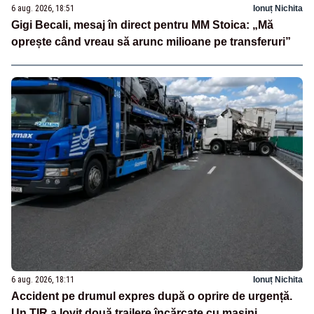
6 aug. 2026, 18:51
Ionuț Nichita
Gigi Becali, mesaj în direct pentru MM Stoica: „Mă
oprește când vreau să arunc milioane pe transferuri”
6 aug. 2026, 18:11
Ionuț Nichita
Accident pe drumul expres după o oprire de urgență.
Un TIR a lovit două trailere încărcate cu mașini