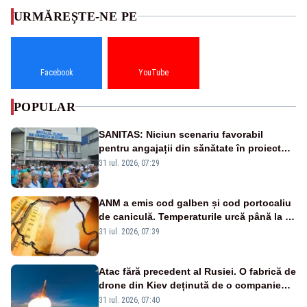
URMĂREȘTE-NE PE
Facebook
YouTube
POPULAR
SANITAS: Niciun scenariu favorabil
pentru angajații din sănătate în proiectul
Legii salarizării
31 iul. 2026, 07:29
ANM a emis cod galben și cod portocaliu
de caniculă. Temperaturile urcă până la 38
de grade, iar nopțile devin tropicale
31 iul. 2026, 07:39
Atac fără precedent al Rusiei. O fabrică de
drone din Kiev deținută de o companie
americană, distrusă de o rachetă
31 iul. 2026, 07:40