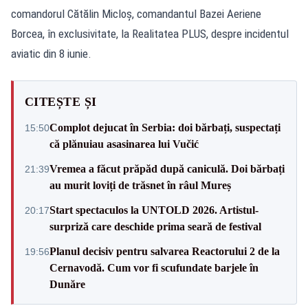
comandorul Cătălin Micloș, comandantul Bazei Aeriene
Borcea, în exclusivitate, la Realitatea PLUS, despre incidentul
aviatic din 8 iunie.
CITEȘTE ȘI
Complot dejucat în Serbia: doi bărbați, suspectați
15:50
că plănuiau asasinarea lui Vučić
Vremea a făcut prăpăd după caniculă. Doi bărbați
21:39
au murit loviți de trăsnet în râul Mureș
Start spectaculos la UNTOLD 2026. Artistul-
20:17
surpriză care deschide prima seară de festival
Planul decisiv pentru salvarea Reactorului 2 de la
19:56
Cernavodă. Cum vor fi scufundate barjele în
Dunăre