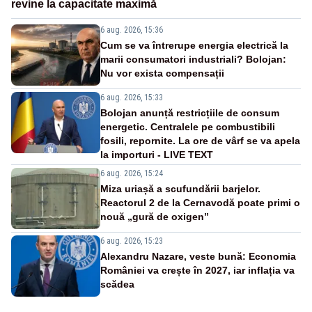
revine la capacitate maximă
6 aug. 2026, 15:36
Cum se va întrerupe energia electrică la
marii consumatori industriali? Bolojan:
Nu vor exista compensații
6 aug. 2026, 15:33
Bolojan anunță restricțiile de consum
energetic. Centralele pe combustibili
fosili, repornite. La ore de vârf se va apela
la importuri - LIVE TEXT
6 aug. 2026, 15:24
Miza uriașă a scufundării barjelor.
Reactorul 2 de la Cernavodă poate primi o
nouă „gură de oxigen”
6 aug. 2026, 15:23
Alexandru Nazare, veste bună: Economia
României va crește în 2027, iar inflația va
scădea