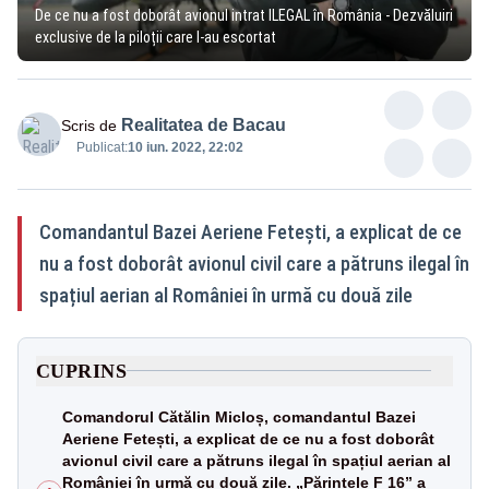
De ce nu a fost doborât avionul intrat ILEGAL în România - Dezvăluiri
exclusive de la piloții care l-au escortat
Realitatea de Bacau
Scris de
Publicat:
10 iun. 2022, 22:02
Comandantul Bazei Aeriene Fetești, a explicat de ce
nu a fost doborât avionul civil care a pătruns ilegal în
spațiul aerian al României în urmă cu două zile
CUPRINS
Comandorul Cătălin Micloș, comandantul Bazei
Aeriene Fetești, a explicat de ce nu a fost doborât
avionul civil care a pătruns ilegal în spațiul aerian al
României în urmă cu două zile. „Părintele F 16” a