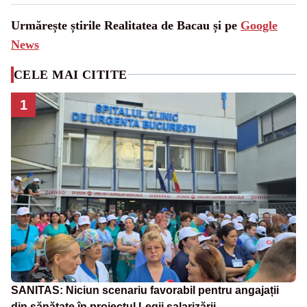
Urmărește știrile Realitatea de Bacau și pe
Google
News
CELE MAI CITITE
1
SANITAS: Niciun scenariu favorabil pentru angajații
din sănătate în proiectul Legii salarizării