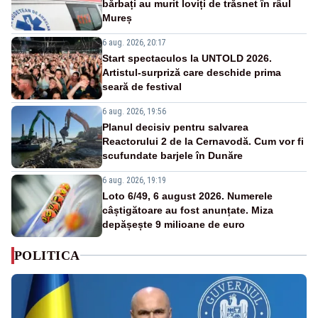
bărbați au murit loviți de trăsnet în râul
Mureș
6 aug. 2026, 20:17
Start spectaculos la UNTOLD 2026.
Artistul-surpriză care deschide prima
seară de festival
6 aug. 2026, 19:56
Planul decisiv pentru salvarea
Reactorului 2 de la Cernavodă. Cum vor fi
scufundate barjele în Dunăre
6 aug. 2026, 19:19
Loto 6/49, 6 august 2026. Numerele
câștigătoare au fost anunțate. Miza
depășește 9 milioane de euro
POLITICA