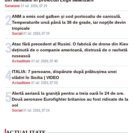
Sanatate
·
31 iul. 2026, 07:29
2
ANM a emis cod galben și cod portocaliu de caniculă.
Temperaturile urcă până la 38 de grade, iar nopțile devin
tropicale
Social
-
31 iul. 2026, 07:39
3
Atac fără precedent al Rusiei. O fabrică de drone din Kiev
deținută de o companie americană, distrusă de o rachetă
rusească
Actualitate
-
31 iul. 2026, 07:40
4
ITALIA: 7 persoane, dispărute după prăbușirea unei
clădiri în Sicilia | VIDEO
Actualitate
-
31 iul. 2026, 07:50
5
Alertă aeriană la graniță pentru a treia oară în 24 de ore.
Două aeronave Eurofighter britanice au fost ridicate de la
sol
Social
-
31 iul. 2026, 07:24
ACTUALITATE