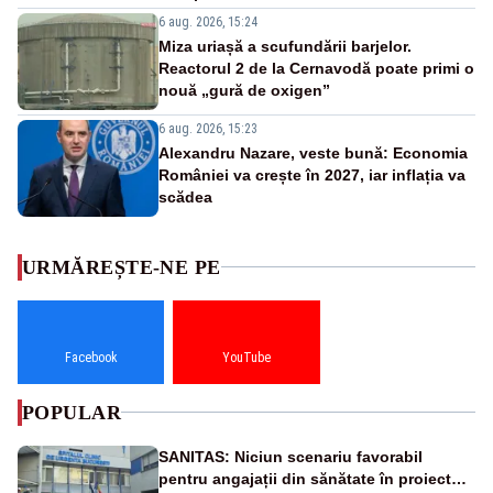
6 aug. 2026, 15:24
Miza uriașă a scufundării barjelor.
Reactorul 2 de la Cernavodă poate primi o
nouă „gură de oxigen”
6 aug. 2026, 15:23
Alexandru Nazare, veste bună: Economia
României va crește în 2027, iar inflația va
scădea
URMĂREȘTE-NE PE
Facebook
YouTube
POPULAR
SANITAS: Niciun scenariu favorabil
pentru angajații din sănătate în proiectul