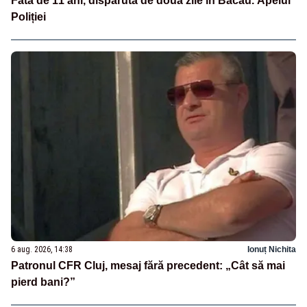
Fată de 11 ani, dispărută de două zile în Bacău. Apelul
Poliției
6 aug. 2026, 14:38
Ionuț Nichita
Patronul CFR Cluj, mesaj fără precedent: „Cât să mai
pierd bani?”