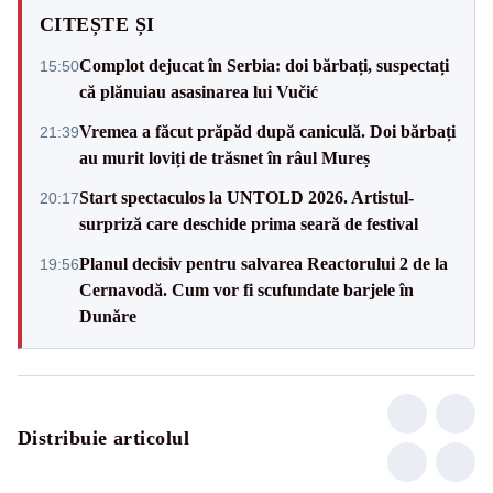
CITEȘTE ȘI
Complot dejucat în Serbia: doi bărbați, suspectați
15:50
că plănuiau asasinarea lui Vučić
Vremea a făcut prăpăd după caniculă. Doi bărbați
21:39
au murit loviți de trăsnet în râul Mureș
Start spectaculos la UNTOLD 2026. Artistul-
20:17
surpriză care deschide prima seară de festival
Planul decisiv pentru salvarea Reactorului 2 de la
19:56
Cernavodă. Cum vor fi scufundate barjele în
Dunăre
Distribuie articolul