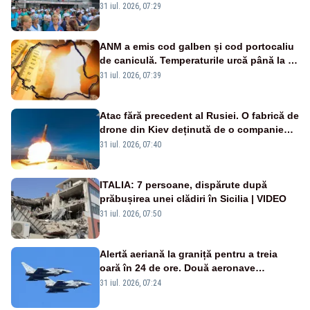
Legii salarizării
31 iul. 2026, 07:29
ANM a emis cod galben și cod portocaliu
de caniculă. Temperaturile urcă până la 38
de grade, iar nopțile devin tropicale
31 iul. 2026, 07:39
Atac fără precedent al Rusiei. O fabrică de
drone din Kiev deținută de o companie
americană, distrusă de o rachetă
31 iul. 2026, 07:40
rusească
ITALIA: 7 persoane, dispărute după
prăbușirea unei clădiri în Sicilia | VIDEO
31 iul. 2026, 07:50
Alertă aeriană la graniță pentru a treia
oară în 24 de ore. Două aeronave
Eurofighter britanice au fost ridicate de la
31 iul. 2026, 07:24
sol